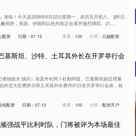
来啦！今天是2026年6月22日星期一，农历五月初八。 §昨日
嫩局势，美国、伊朗和以色列等正在展开激烈博弈。21....
上配资
日期：07-12
查看：
120
分类：
亿融配资
、巴基斯坦、沙特、土耳其外长在开罗举行会
（记者徐皓夫 姚兵）埃及外长阿卜杜勒阿提、巴基斯坦副总理兼
伯外交大臣费萨尔和土耳其外长费丹21日在开罗举行会谈，就
岳恒配资
日期：07-12
查看：
100
分类：
配资开户
:0顽强战平比利时队，门将被评为本场最佳