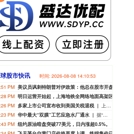
全球股市快讯
时间:
2026-08-08 14:10:54
:51 PM
美议员讽刺特朗普对伊政策：他总在股市开盘前说不打了
当地
:28 PM
明日运营开始起，上海地铁全网络地面高架区段限速运行
申通
:26 PM
多家上市公司宣布收到美国关税退税
上市公司公告显示，自7月以来，多家公司宣布已经收到美国关税退税。根据美国最高法院今年2月裁定，《国际紧急经济权力法》不授权总统征收大规模关税。美国国际贸易法院随后下令海关办理相关退款。海关与边境保护局4月20日启动第一阶段退款工作，首批退款于5月11日前后发放。美国海关与边境保护局官员本月4日披露的信息显示，截至7月底，该部门已处理完毕约1000亿美元关税的退款流程并把相关信息提供给财政部用于付款。（中新社）
:23 PM
华中最大“双膜”工艺应急水厂通水
据“三峡小微”公众号消息，8月8日，由三峡集团所属长江环保集团、武汉市水务集团等共同投资建设的华中地区规模最大的“双膜”工艺应急水厂——武汉梁子湖应急水厂并网通水，标志着武汉市江南区域正式构建起“一江一湖”双水源互为备援、灵活调度的供水新格局，为片区660万市民用水安全提供坚实保障。
:43 PM
纽约原油暗盘突破77美元，日内涨超0.5%。
纽约原
:34 PM
飞天茅台自营门店价格再度上调，终端售价已涨至1760元/瓶
有消