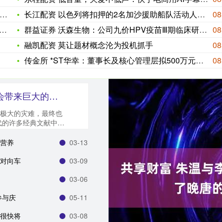
长江配资 以色列将扣押的2名加沙援助船队活动人士驱逐出境
08
群益证券 沃森生物：公司九价HPV疫苗Ⅲ期临床研究的相关工作
08
融凯配资 莫让题材概念沦为投机抓手
08
传金所 *ST华幸：董事长及核心管理层拟500万元—600万
08
豪资随配 此家族臭名昭著，给社会带来巨大的灾祸，最终被团灭
极大的灾难，最终也
代的许多经典文献中，
成为....
留营养
03-13
遭对向车
03-09
03-06
参与庆
05-11
案很快将
03-08