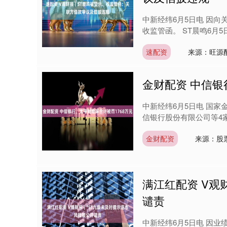
中新经纬6月5日电 因
收监管函。 ST晨鸣6月
速配资
来源：旺源配
金财配资 中信银
中新经纬6月5日电 国
信银行股份有限公司等4家
金财配资
来源：股
满江红配资 V观
谴责
中新经纬6月5日电 因