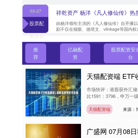
03-27
股票配
由杨洋领衔主演的《凡人修仙传》自开播以
剧不仅在猫眼、德塔文、vlinkage等国
联冠军席位，并以破竹之势登顶灯塔专业版“..
资安全
的平台
推
亿融配
股票配资安
荐
资
台
天猫配资端 ETF
市场快评：港股获外汇储
比1591：3796，申万
天猫配资端
来源：
广盛网 07月0