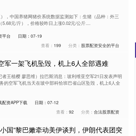
星期三），中国养猪网猪价系统数据监测如下：生猪（品种：外三
5.68元/斤），价格较昨日上涨0.02元/公斤....
资平台
日期：07-19
查看：
199
分类：
股票配资安全的平台
亚空军一架飞机坠毁，机上6人全部遇难
沪深300
4694.44
.42%
43.13
0.93%
记者王植樱 廖思维）拉巴斯消息：玻利维亚空军21日发表声明
务的空军飞机当天在玻中部科恰班巴省山区坠毁，机上6人全
线配资APP下载
日期：07-12
查看：
92
分类：
合法股票配资
“小国”黎巴嫩牵动美伊谈判，伊朗代表团突