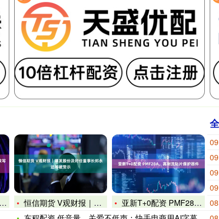
09
09
09
09
恒信期货 V观财报｜建发股份及时任董事长郑永达等被警示
亚新T+0配资 PMF28A，高耐流贴片保护器件
08
东程配资 低音量，关爱不低声：快手电商用AI字幕让直播内容被
08