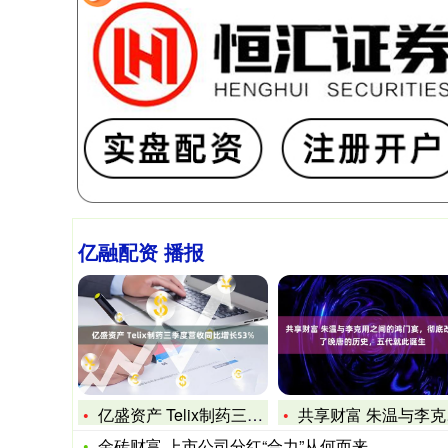
亿融配资 播报
亿盛资产 Telix制药三季度营收同比增长53%
共享财富 朱温与李克用之间的鸿门宴，彻底改写了晚唐的历史，五
金砖财富 上市公司分红“合力”从何而来