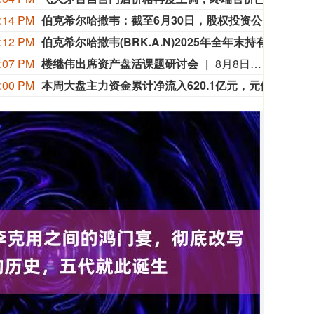
:14 PM
伯克希尔哈撒韦：截至6月30日，股权投资公允价值总额的66%集中在美国运通、苹果、美国银行、Alphabet及可口可乐这五家公司。
伯克希
:12 PM
伯克希尔哈撒韦(BRK.A.N)2025年全年末持有的固定收益证券投资公允价值达170.34亿美元，其中，对美债、外国债券、企业债券的投资公允价值分别为30.02亿美元，126.68亿美元，13.64亿美元。
伯克希
:07 PM
楼继伟出席资产盘活课题研讨会
8月8日上午，全球财富管理论坛在京召开“地方国有存量资产盘活进展、难点与策略”课题研讨会，楼继伟出席会议并做总结发言。楼继伟在发言中表示，盘活国有资产既是近期的当务之急，也是一项长期性的战略任务。当前我国GDP平减指数阶段性承压走低，财政维持紧平衡格局的压力持续攀升；我国税收结构以间接税为主体，税收收入增速显著弱于名义GDP增速，财政内生增收动能受限。叠加土地财政收入大幅收缩，地方隐性债务化解、长期限国债常态化发行带来的利息支出刚性上涨，收支两端压力持续凸显。综合多重现实约束来看，国有存量资产盘活并非短期应急手段，而是一项需要常态化、长效化推进的重点工作。（全球财富管理论坛）
:00 PM
本周大盘主力资金累计净流入620.1亿元，元件、通信设备板块净流入居前，个股工业富联、天孚通信净流入最多。
本周