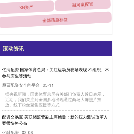
KB资产
融可赢配资
全部话题标签
滚动资讯
亿
润
配
资
家
体
育
总
局
：
关
注
运
动
员
赛
场
表
现
不
组
织
、
不
与
庆
生
等
活
国
参
动
股票配资安全的平台
据
央
视
新
，
国
家
育
总
局
有
关
部
门
负
责
人
近
日
表
示
，
期
，
我
关
注
到
全
国
多
地
出
现
通
过
商
场
大
屏
照
片
投
、
线
下
粉
丝
聚
集
应
援
等
方
05-11
闻
近
体
们
放
式
配
资
交
易
宝
美
联
储
监
管
副
主
席
鲍
曼
：
新
的
压
力
测
试
改
革
方
很
快
将
公
案
布
亿融配资
03-08