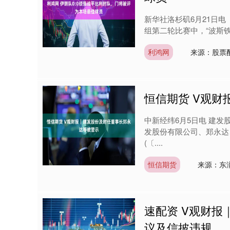
新华社洛杉矶6月21日
组第二轮比赛中，“波斯铁骑
利鸿网
来源：股票
恒信期货 V观
中新经纬6月5日电 建
发股份有限公司、郑永达
(〔....
恒信期货
来源：东
速配资 V观财报
议及信披违规