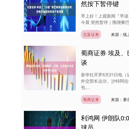
然按下暂停键
早上好！上观新闻『早读』
今晨 突然暂停｜围绕黎巴
元富证券
来源：线
蜀商证券 埃及
谈
新华社开罗6月21日电
外交部长达尔、沙特阿拉
包....
蜀商证券
来源：赛
利鸿网 伊朗队0
球员