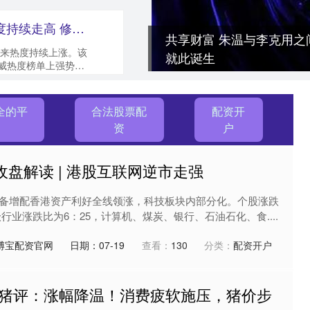
祥乾资产 杨洋《凡人修仙传》热度持续走高 修仙之风引追剧热潮_韩立_成功_权威
共享财富 朱温与李克用
来热度持续上涨。该
就此诞生
内权威热度榜单上强势蝉
..
全的平
合法股票配
配资开
资
户
收盘解读 | 港股互联网逆市走强
备增配香港资产利好全线领涨，科技板块内部分化。个股涨跌
一级行业涨跌比为6：25，计算机、煤炭、银行、石油石化、食....
博宝配资官网
日期：07-19
查看：
130
分类：
配资开户
8日猪评：涨幅降温！消费疲软施压，猪价步