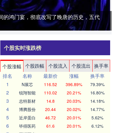
之间的鸿门宴，彻底改写了晚唐的历史，五代
个股实时涨跌榜
个股跌幅
个股流入
个股流出
换手率
个股涨幅
排名
名称
最新价
涨幅
换手率
1
N展芯
116.52
396.89%
79.39%
2
锐翔智能
110.02
20.21%
16.80%
3
志特新材
14.8
20.03%
14.18%
4
博腾股份
20.44
20.02%
14.77%
5
近岸蛋白
46.72
20.01%
5.62%
6
毕得医药
61.6
20.01%
6.12%