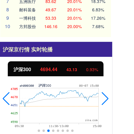
7
五洲医疗
83.62
20.01%
18.37%
8
耐科装备
49.67
20.01%
6.83%
9
一博科技
53.33
20.01%
17.26%
10
方邦股份
146.16
20.00%
7.68%
沪深京行情 实时轮播
北证50
1134.24
创
11.37
1.01%