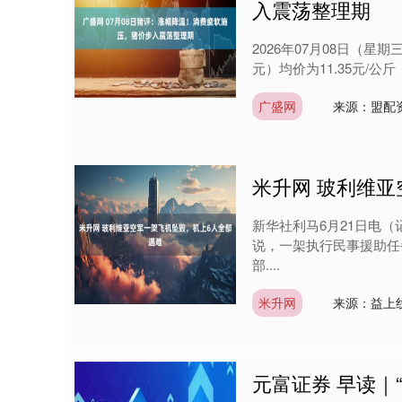
入震荡整理期
2026年07月08日（
元）均价为11.35元/公斤（
广盛网
来源：盟配
米升网 玻利维
深证成指
14311.01
9.68
1.02%
200.89
1
新华社利马6月21日电（
说，一架执行民事援助任
部....
米升网
来源：益上
元富证券 早读｜