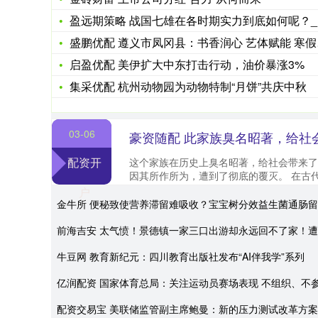
盈远期策略 战国七雄在各时期实力到底如何呢？_秦国_魏国_楚
盛鹏优配 遵义市凤冈县：书香润心 艺体赋能 寒假里解锁成长新
启盈优配 美伊扩大中东打击行动，油价暴涨3%
集采优配 杭州动物园为动物特制“月饼”共庆中秋
03-06
配资开
这个家族在历史上臭名昭著，给社会带来了
因其所作所为，遭到了彻底的覆灭。 在古
都有关于奇异事件的记载，其中占卜和预言常常
户
金牛所 便秘致使营养滞留难吸收？宝宝树分效益生菌通肠
前海吉安 太气愤！景德镇一家三口出游却永远回不了家！
牛豆网 教育新纪元：四川教育出版社发布“AI伴我学”系列
亿润配资 国家体育总局：关注运动员赛场表现 不组织、不
配资交易宝 美联储监管副主席鲍曼：新的压力测试改革方